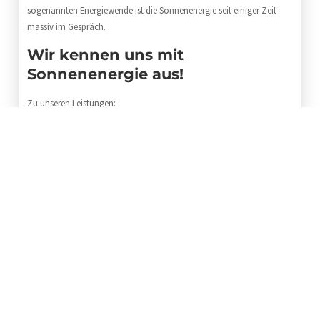
sogenannten Energiewende ist die Sonnenenergie seit einiger Zeit
massiv im Gespräch.
Wir kennen uns mit
Sonnenenergie aus!
Zu unseren Leistungen:
• Photovoltaikanlagen
• Installation von Solaranlagen
• Beratung und Planung
Unsere Spezialisten kümmern sich darum, dass Ihre
Energieversorgung auf sicheren Füßen steht. Wir versprechen Ihnen
eine professionell umgesetzte Arbeit nach dem aktuellsten Stand der
Solartechnik.
Wenn Sie uns anrufen möchten:
04191 – 99 12 840
Vertrauen Sie beim Thema regenerative Energien den Spezialisten der