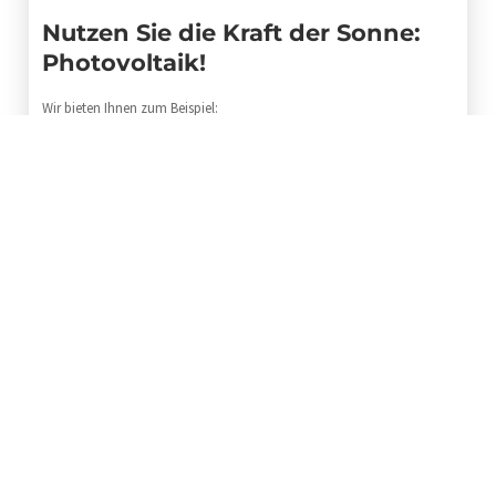
Nutzen Sie die Kraft der Sonne:
Photovoltaik!
Wir bieten Ihnen zum Beispiel:
• Photovoltaikanlagen
• Installation von Solaranlagen
• Beratung und Planung
Die Solarexperten unserer Firma sorgen dafür, dass Ihre
Energieversorgung auf sicheren Füßen steht. Wir versprechen Ihnen
eine sachkundig umgesetzte Arbeit nach dem derzeitigen Stand der
Solartechnik.
Wählen Sie bitte:
04191 – 99 12 840
Schenken Sie uns bei der Solar- bzw. Photovoltaiktechnik Ihr
Vertrauen. Wir freuen uns auf den Kontakt zu Ihnen.