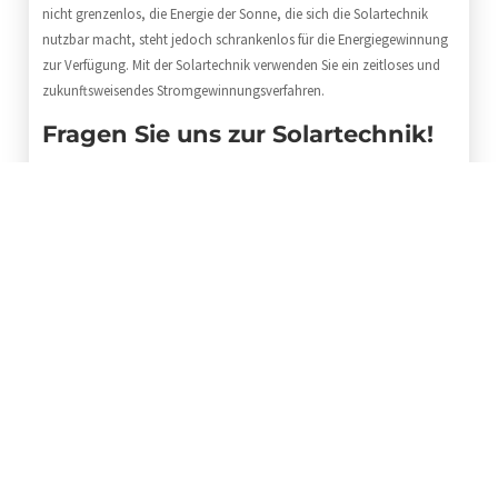
nicht grenzenlos, die Energie der Sonne, die sich die Solartechnik
nutzbar macht, steht jedoch schrankenlos für die Energiegewinnung
zur Verfügung. Mit der Solartechnik verwenden Sie ein zeitloses und
zukunftsweisendes Stromgewinnungsverfahren.
Fragen Sie uns zur Solartechnik!
Zu unseren Leistungen:
• Photovoltaikanlagen
• Installation von Solaranlagen
• Beratung und Planung
Die Solarexperten unserer Firma sorgen dafür, dass Ihre
Energieversorgung auf sicheren Füßen steht. Wir versprechen Ihnen
eine fachgerecht ausgeführte Arbeit nach dem aktuellsten Stand der
Solartechnik.
Unsere Servicenummer:
04191 – 99 12 840