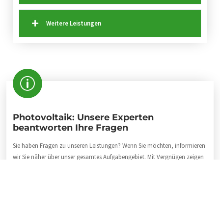
Weitere Leistungen
Photovoltaik: Unsere Experten
beantworten Ihre Fragen
Sie haben Fragen zu unseren Leistungen? Wenn Sie möchten, informieren
wir Sie näher über unser gesamtes Aufgabengebiet. Mit Vergnügen zeigen
wir Ihnen ein paar Projekte, die Ihnen einen Einblick in unsere
Firmentätigkeit geben. Rufen Sie uns doch einfach einmal an oder
schreiben Sie uns eine Mail. Gerne geben unsere Mitarbeiter Auskunft über
alles Wissenswerte rund um unser Fachgebiet. Unser freundliches Team ist
motiviert, fachkundig, zuverlässig, pünktlich und schnell. Als Fachbetrieb