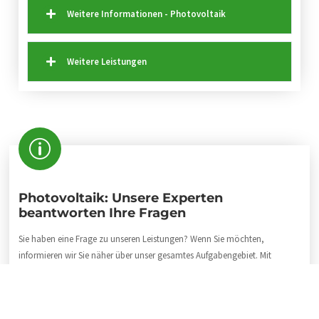
Weitere Informationen - Photovoltaik
Weitere Leistungen
Photovoltaik: Unsere Experten
beantworten Ihre Fragen
Sie haben eine Frage zu unseren Leistungen? Wenn Sie möchten,
informieren wir Sie näher über unser gesamtes Aufgabengebiet. Mit
Vergnügen präsentieren wir Ihnen einige Referenzen, die Ihnen einen
Einblick in unsere Firmentätigkeit geben. Rufen Sie uns doch einfach
einmal an oder schicken Sie uns eine Mail. Gerne geben Ihnen unsere