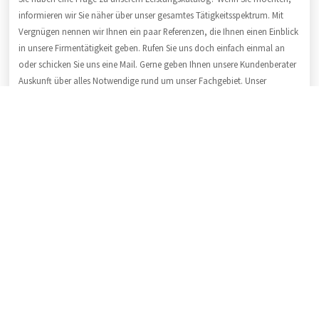
informieren wir Sie näher über unser gesamtes Tätigkeitsspektrum. Mit
Vergnügen nennen wir Ihnen ein paar Referenzen, die Ihnen einen Einblick
in unsere Firmentätigkeit geben. Rufen Sie uns doch einfach einmal an
oder schicken Sie uns eine Mail. Gerne geben Ihnen unsere Kundenberater
Auskunft über alles Notwendige rund um unser Fachgebiet. Unser
freundliches Team ist zuverlässig, motiviert, fachkundig, pünktlich und
schnell. Als Fachbetrieb garantieren wir Ihnen handwerkliche Klasse und
qualitativ hochwertige Arbeit. Informationen erhalten Sie unter:
04191 / 99
12 840
.