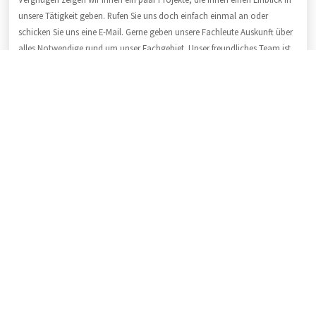
unsere Tätigkeit geben. Rufen Sie uns doch einfach einmal an oder
schicken Sie uns eine E-Mail. Gerne geben unsere Fachleute Auskunft über
alles Notwendige rund um unser Fachgebiet. Unser freundliches Team ist
motiviert, zuverlässig, fachkundig, schnell und pünktlich. Als Fachbetrieb
stehen wir für Qualität und handwerkliche Klasse. Bitte wählen Sie:
04191 /
99 12 840
.