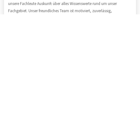
unsere Fachleute Auskunft über alles Wissenswerte rund um unser
Fachgebiet. Unser freundliches Team ist motiviert, zuverlässig,
fachkundig, schnell und pünktlich. Als Fachbetrieb garantieren wir Ihnen
Qualität und handwerkliche Klasse. Ihre Fragen beantworten wir unter:
04191 / 99 12 840
.