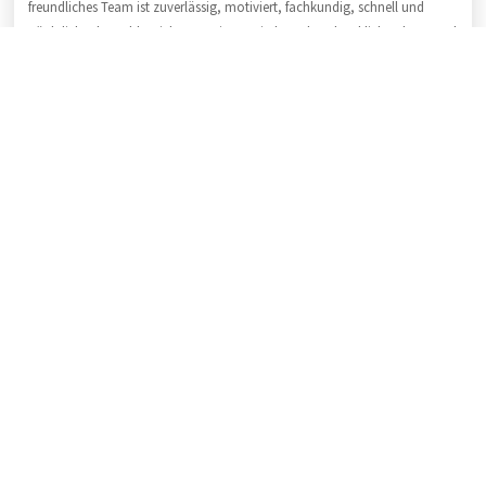
freundliches Team ist zuverlässig, motiviert, fachkundig, schnell und
pünktlich. Als Fachbetrieb garantieren wir Ihnen handwerkliche Klasse und
qualitativ hochwertige Arbeit. Für eine schnelle Information rufen Sie uns
bitte an:
04191 / 99 12 840
.