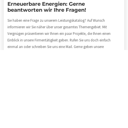
Erneuerbare Energien: Gerne
beantworten wir Ihre Fragen!
Sie haben eine Frage zu unserem Leistungskatalog? Auf Wunsch
informieren wir Sie näher über unser gesamtes Themengebiet. Mit
Vergnügen präsentieren wir Ihnen ein paar Projekte, die Ihnen einen
Einblick in unsere Firmentätigkeit geben. Rufen Sie uns doch einfach
einmal an oder schreiben Sie uns eine Mail. Gerne geben unsere
Mitarbeiter Auskunft über alles Wissenswerte rund um unsere
Handwerksleistung. Unser freundliches Team ist zuverlässig, fachkundig,
motiviert, pünktlich und schnell. Als Fachbetrieb stehen wir für Qualität
und handwerkliche Klasse. Wenn Sie uns anrufen möchten:
04191 / 99 12
840
.