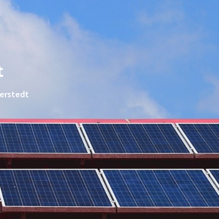
t
derstedt