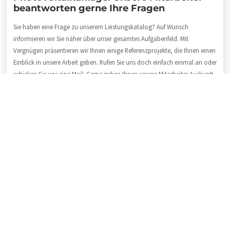
beantworten gerne Ihre Fragen
Sie haben eine Frage zu unserem Leistungskatalog? Auf Wunsch
informieren wir Sie näher über unser gesamtes Aufgabenfeld. Mit
Vergnügen präsentieren wir Ihnen einige Referenzprojekte, die Ihnen einen
Einblick in unsere Arbeit geben. Rufen Sie uns doch einfach einmal an oder
schicken Sie uns eine Mail. Gerne geben Ihnen unsere Mitarbeiter Auskunft
über alles Wissenswerte rund um unser Fachgebiet. Unser freundliches
Team ist fachkundig, motiviert, zuverlässig, schnell und pünktlich. Als
Fachbetrieb garantieren wir Ihnen Qualität und handwerkliche Klasse. Ihre
Fragen beantworten wir unter:
04191 / 99 12 840
.